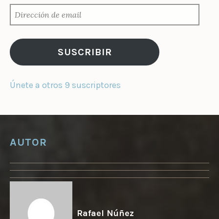
D
I
R
E
C
SUSCRIBIR
C
I
Ó
Únete a otros 9 suscriptores
N
D
E
E
M
AUTOR
A
I
L
Rafael Núñez