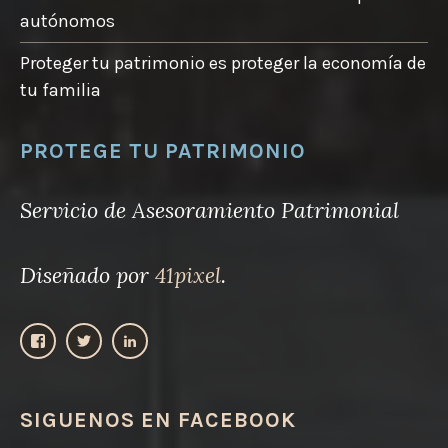
autónomos
Proteger tu patrimonio es proteger la economía de
tu familia
PROTEGE TU PATRIMONIO
Servicio de Asesoramiento Patrimonial
Diseñado por
41pixel
.
V
V
V
e
e
e
r
r
r
p
p
p
SIGUENOS EN FACEBOOK
e
e
e
r
r
r