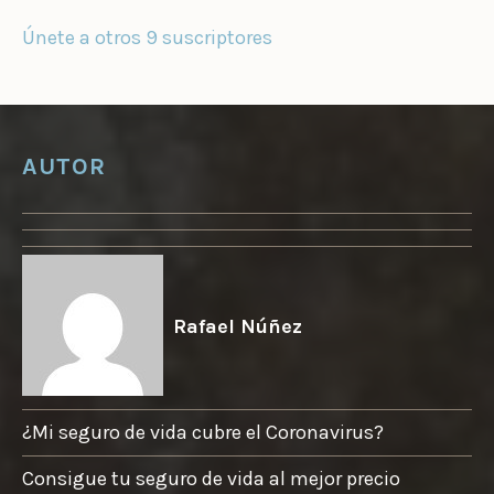
I
Ó
Únete a otros 9 suscriptores
N
D
E
E
M
AUTOR
A
I
L
Rafael Núñez
¿Mi seguro de vida cubre el Coronavirus?
Consigue tu seguro de vida al mejor precio