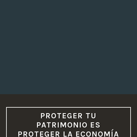
I
E
N
I
N
F
O
R
M
A
D
O
»
PROTEGER TU
PATRIMONIO ES
PROTEGER LA ECONOMÍA