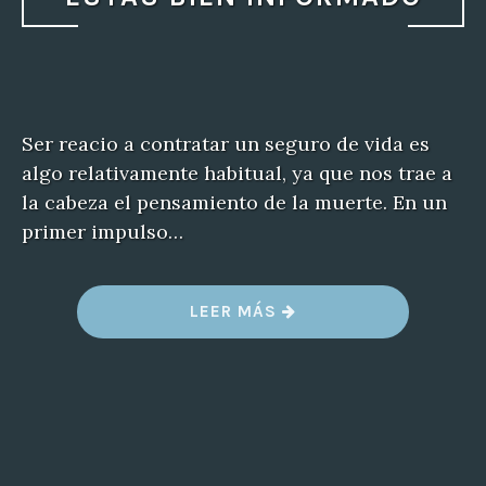
Ser reacio a contratar un seguro de vida es
algo relativamente habitual, ya que nos trae a
la cabeza el pensamiento de la muerte. En un
primer impulso…
«
LEER MÁS
¿
R
E
A
C
I
O
A
C
O